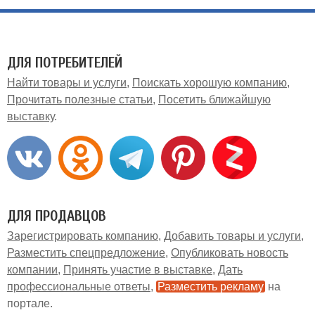
ДЛЯ ПОТРЕБИТЕЛЕЙ
Найти товары и услуги
Поискать хорошую компанию
Прочитать полезные статьи
Посетить ближайшую
выставку
ДЛЯ ПРОДАВЦОВ
Зарегистрировать компанию
Добавить товары и услуги
Разместить спецпредложение
Опубликовать новость
компании
Принять участие в выставке
Дать
профессиональные ответы
Разместить рекламу
на
портале