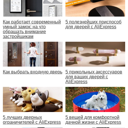
Как работает современный
5 полезнейших приспособ
умный замок: на что
для дверей с AliExpress
обращать внимание
застройщикам
Как выбрать входную дверь
5 прикольных аксессуаров
для ваших дверей с
AliExpress
5 лучших дверных
5 вещей для комфортной
ограничителей с AliExpress
дачной жизни с AliExpress