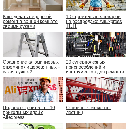
Как сделать недорогой
10 строительных товаров
ремонт в ванной комнате
на распродаже AliExpress
своими руками
11.11
Сравнение алюминиевых
20 суперполезных
стремянок и деревянных –
приспособлений и
какая лучше?
инструментов для ремонта
Подарок строителю – 10
Основные элементы
прикольных идей с
лестниц
Aliexpress