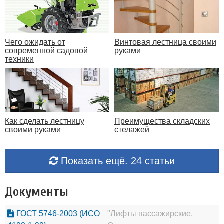
Чего ожидать от
Винтовая лестница своими
современной садовой
руками
техники
Как сделать лестницу
Преимущества складских
своими руками
стелажей
Показать ещё. 24 статьи
Документы
ГОСТ 5746-2003 (ИСО
"Лифты пассажирские.